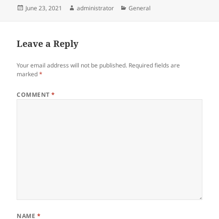
Posted
Author
Categories
June 23, 2021
administrator
General
on
Leave a Reply
Your email address will not be published.
Required fields are
marked
*
COMMENT
*
NAME
*