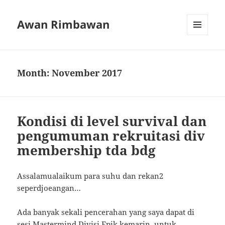
Awan Rimbawan
MENU
AND
WIDGETS
Month:
November 2017
Kondisi di level survival dan
pengumuman rekruitasi div
membership tda bdg
Assalamualaikum para suhu dan rekan2
seperdjoeangan…
Ada banyak sekali pencerahan yang saya dapat di
sesi Mastermind Divisi Epik kemarin, untuk