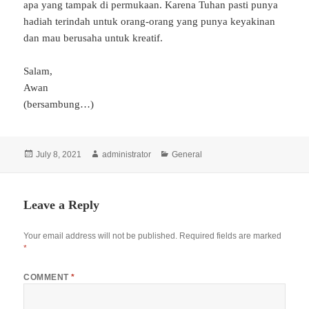
apa yang tampak di permukaan. Karena Tuhan pasti punya
hadiah terindah untuk orang-orang yang punya keyakinan
dan mau berusaha untuk kreatif.
Salam,
Awan
(bersambung…)
Posted
Author
Categories
July 8, 2021
administrator
General
on
Leave a Reply
Your email address will not be published.
Required fields are marked
*
COMMENT
*