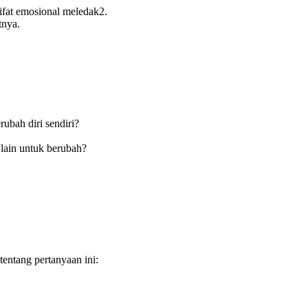
ifat emosional meledak2.
tnya.
.
ubah diri sendiri?
 lain untuk berubah?
tentang pertanyaan ini: