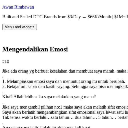
Skip
Awan Rimbawan
to
Built and Scaled DTC Brands from $3/Day → $66K/Month | $1M+ Rev
content
Menu and widgets
Mengendalikan Emosi
#10
Jika ada orang yg berbuat kesalahan dan membuat saya marah, maka 
.
1. Melampiaskan emosi saya dan menuntut orang itu untuk berubah.
2. Belajar arti sabar dan kasih sayang. Sehingga saya bisa meningkatk
.
Kira2 Allah lebih suka saya melakukan yang mana?
.
Jika saya mengambil pilihan no:1 maka saya akan melatih sifat emosio
Saya akan berlatih mengembangkan sifat emosional saya lewat satu ha
Tak terasa waktu berlalu…satu tahun… dua tahun… 5 tahun… bertah
.
Apa yang saya latih, itulah yg akan menjadi kuat.