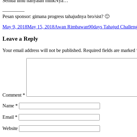
Semua ilmu hanyalah milikNya…
————–
Pesan sponsor: gimana progress tahajudnya bro/sist? 🙂
Posted
Author
Categories
May 9, 2018
May 15, 2018
Awan Rimbawan
90days Tahajud Challen
on
Leave a Reply
Your email address will not be published.
Required fields are marked
Comment
*
Name
*
Email
*
Website