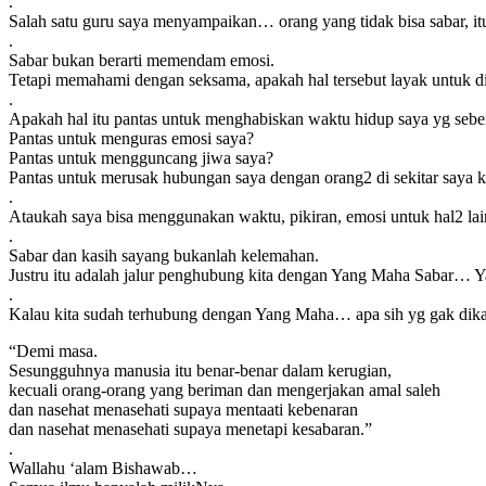
.
Salah satu guru saya menyampaikan… orang yang tidak bisa sabar, itu k
.
Sabar bukan berarti memendam emosi.
Tetapi memahami dengan seksama, apakah hal tersebut layak untuk dip
.
Apakah hal itu pantas untuk menghabiskan waktu hidup saya yg seben
Pantas untuk menguras emosi saya?
Pantas untuk mengguncang jiwa saya?
Pantas untuk merusak hubungan saya dengan orang2 di sekitar saya k
.
Ataukah saya bisa menggunakan waktu, pikiran, emosi untuk hal2 lai
.
Sabar dan kasih sayang bukanlah kelemahan.
Justru itu adalah jalur penghubung kita dengan Yang Maha Sabar
.
Kalau kita sudah terhubung dengan Yang Maha… apa sih yg gak dikas
“Demi masa.
Sesungguhnya manusia itu benar-benar dalam kerugian,
kecuali orang-orang yang beriman dan mengerjakan amal saleh
dan nasehat menasehati supaya mentaati kebenaran
dan nasehat menasehati supaya menetapi kesabaran.”
.
Wallahu ‘alam Bishawab…