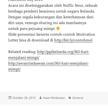
Acara ini diselenggarakan oleh Nuffic Neso, sebuah
lembaga pemberi beasiswa untuk negara Belanda.
Dengan segala kekurangan dan keterbatasan dari
diri saya, semoga sharing ini ada manfaatnya
untuk para pejuang mimpi
Slide presentasi beserta contoh-contoh Motivation
Letter bisa di download di
http://bit.ly/contohmol
Related reading:
http://ppibelanda.org/365-hari-
menjalani-mimpi/
http://awanrimbawan.com/365-hari-menjalani-
mimpi/
Posted
Author
Categories
October 28, 2015
Awan Rimbawan
General
on