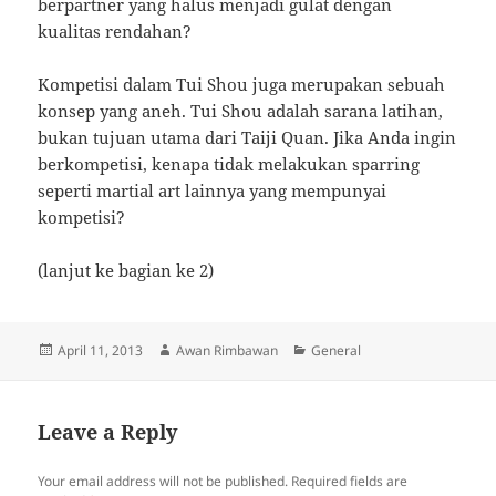
berpartner yang halus menjadi gulat dengan
kualitas rendahan?
Kompetisi dalam Tui Shou juga merupakan sebuah
konsep yang aneh. Tui Shou adalah sarana latihan,
bukan tujuan utama dari Taiji Quan. Jika Anda ingin
berkompetisi, kenapa tidak melakukan sparring
seperti martial art lainnya yang mempunyai
kompetisi?
(lanjut ke bagian ke 2)
Posted
Author
Categories
April 11, 2013
Awan Rimbawan
General
on
Leave a Reply
Your email address will not be published.
Required fields are