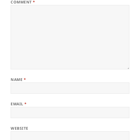
COMMENT
*
NAME
*
EMAIL
*
WEBSITE