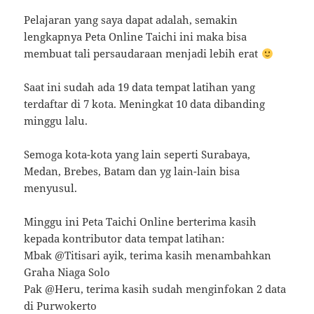
Pelajaran yang saya dapat adalah, semakin
lengkapnya Peta Online Taichi ini maka bisa
membuat tali persaudaraan menjadi lebih erat
Saat ini sudah ada 19 data tempat latihan yang
terdaftar di 7 kota. Meningkat 10 data dibanding
minggu lalu.
Semoga kota-kota yang lain seperti Surabaya,
Medan, Brebes, Batam dan yg lain-lain bisa
menyusul.
Minggu ini Peta Taichi Online berterima kasih
kepada kontributor data tempat latihan:
Mbak @Titisari ayik, terima kasih menambahkan
Graha Niaga Solo
Pak @Heru, terima kasih sudah menginfokan 2 data
di Purwokerto