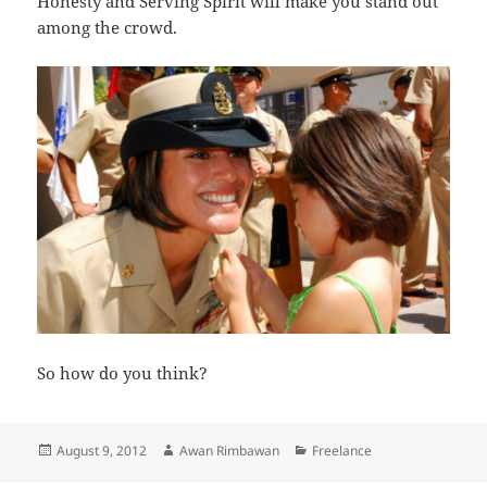
Honesty and Serving Spirit will make you stand out
among the crowd.
So how do you think?
Posted
Author
Categories
August 9, 2012
Awan Rimbawan
Freelance
on