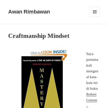
Awan Rimbawan
MENU
AND
WIDGETS
Craftmanship Mindset
Saya
pertama
kali
mengen
al kata-
kata ini
di buku
Robert
Greene
–