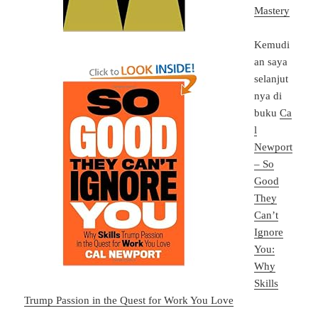
Mastery
Kemudi
an saya
selanjut
nya di
buku
Ca
l
Newport
– So
Good
They
Can’t
Ignore
You:
Why
Skills
Trump Passion in the Quest for Work You Love