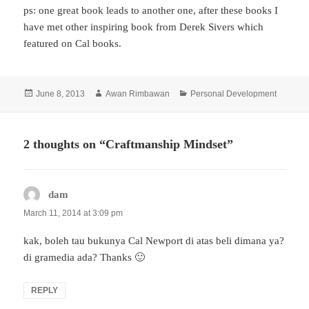
ps: one great book leads to another one, after these books I
have met other inspiring book from Derek Sivers which
featured on Cal books.
Posted
Author
Categories
June 8, 2013
Awan Rimbawan
Personal Development
on
2 thoughts on “Craftmanship Mindset”
dam
says:
March 11, 2014 at 3:09 pm
kak, boleh tau bukunya Cal Newport di atas beli dimana ya?
di gramedia ada? Thanks 🙂
REPLY