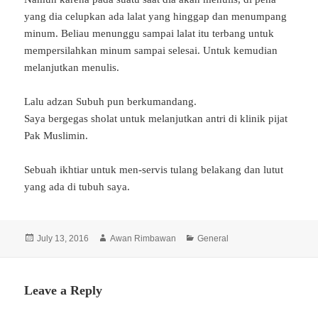
yang dia celupkan ada lalat yang hinggap dan menumpang
minum. Beliau menunggu sampai lalat itu terbang untuk
mempersilahkan minum sampai selesai. Untuk kemudian
melanjutkan menulis.
Lalu adzan Subuh pun berkumandang.
Saya bergegas sholat untuk melanjutkan antri di klinik pijat
Pak Muslimin.
Sebuah ikhtiar untuk men-servis tulang belakang dan lutut
yang ada di tubuh saya.
Posted
Author
Categories
July 13, 2016
Awan Rimbawan
General
on
Leave a Reply