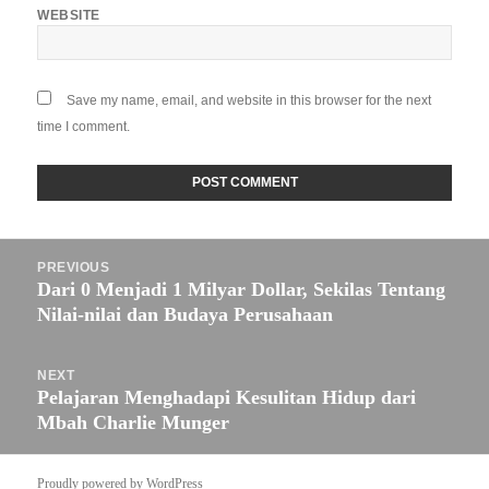
WEBSITE
Save my name, email, and website in this browser for the next
time I comment.
Post
PREVIOUS
navigation
Dari 0 Menjadi 1 Milyar Dollar, Sekilas Tentang
Previous
Nilai-nilai dan Budaya Perusahaan
post:
NEXT
Pelajaran Menghadapi Kesulitan Hidup dari
Next
Mbah Charlie Munger
post:
Proudly powered by WordPress