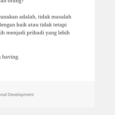
san orang?
gunakan adalah, tidak masalah
engan baik atau tidak tetapi
tih menjadi pribadi yang lebih
 having.
ories
onal Development