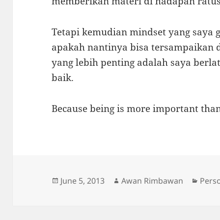
memberikan materi di hadapan ratu
Tetapi kemudian mindset yang saya 
apakah nantinya bisa tersampaikan d
yang lebih penting adalah saya berla
baik.
Because being is more important than
Posted
Author
Categ
June 5, 2013
Awan Rimbawan
Pers
on