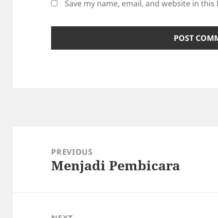
Save my name, email, and website in this
Post
navigation
PREVIOUS
Menjadi Pembicara
Previous
post:
NEXT