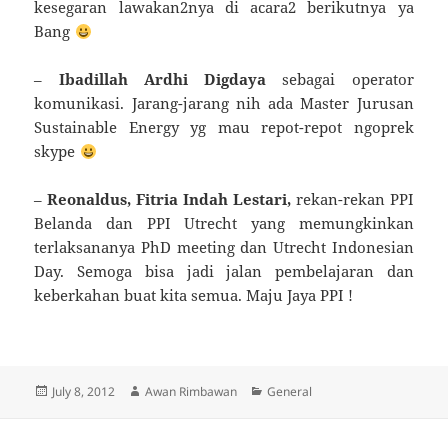
kesegaran lawakan2nya di acara2 berikutnya ya
Bang
–
Ibadillah Ardhi Digdaya
sebagai operator
komunikasi. Jarang-jarang nih ada Master Jurusan
Sustainable Energy yg mau repot-repot ngoprek
skype
–
Reonaldus,
Fitria Indah Lestari,
rekan-rekan PPI
Belanda dan PPI Utrecht yang memungkinkan
terlaksananya PhD meeting dan Utrecht Indonesian
Day. Semoga bisa jadi jalan pembelajaran dan
keberkahan buat kita semua. Maju Jaya PPI !
Posted
Author
Categories
July 8, 2012
Awan Rimbawan
General
on