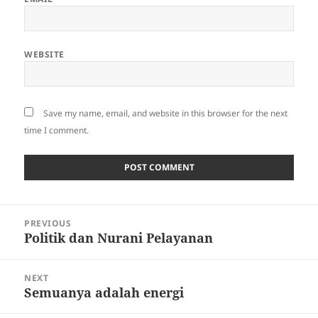
WEBSITE
Save my name, email, and website in this browser for the next
time I comment.
Post
PREVIOUS
navigation
Politik dan Nurani Pelayanan
Previous
post:
NEXT
Semuanya adalah energi
Next
post: