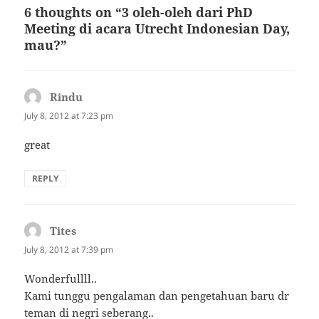
6 thoughts on “3 oleh-oleh dari PhD
Meeting di acara Utrecht Indonesian Day,
mau?”
Rindu
says:
July 8, 2012 at 7:23 pm
great
REPLY
Tites
says:
July 8, 2012 at 7:39 pm
Wonderfullll..
Kami tunggu pengalaman dan pengetahuan baru dr
teman di negri seberang..