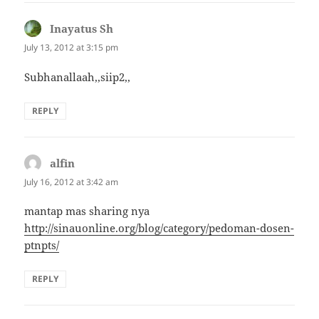
Inayatus Sh
says:
July 13, 2012 at 3:15 pm
Subhanallaah,,siip2,,
REPLY
alfin
says:
July 16, 2012 at 3:42 am
mantap mas sharing nya
http://sinauonline.org/blog/category/pedoman-dosen-
ptnpts/
REPLY